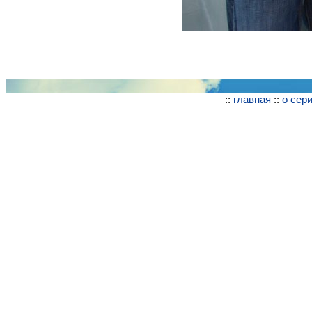
::
главная
::
о сер