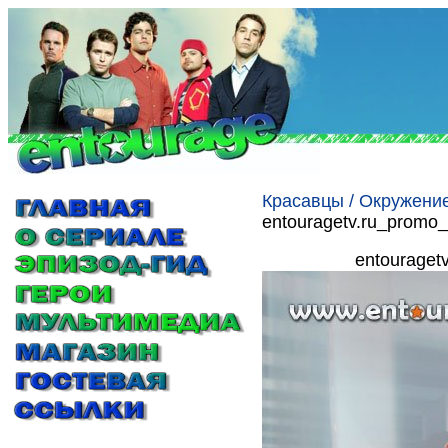
Красавцы / Окружение
entouragetv.ru_promo_
entouraget