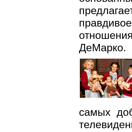
предлаг
правдиво
отношени
ДеМарко.
самых до
телеви