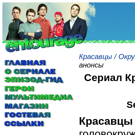
Красавцы / Окру
анонсы
Сериал Кр
S
Красавцы 
головокру