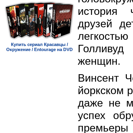
история 
друзей де
легкос
Купить сериал Красавцы /
Голливуд
Окружение / Entourage на DVD
женщин.
Винсент Ч
йоркском р
даже не м
успех обр
премьеры 