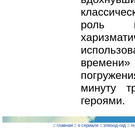
классичес
роль в
харизма
использо
времени»
погружени
минуту т
героями.
::
главная
::
о сериале
::
эпизод-гид
::
г