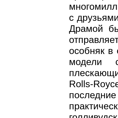
многомилл
с друзьями
Драмой бы
отправля
особняк в
модели 
плескающ
Rolls-Ro
последние 
практич
голливудск