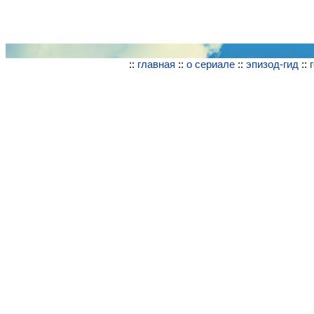
::
главная
::
о сериале
::
эпизод-гид
::