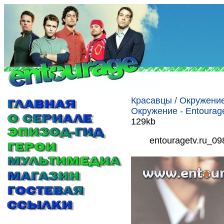
Красавцы / Окружение
Окружение - Entourag
129kb
entouragetv.ru_09